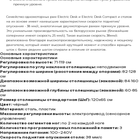
премиум уровня.
Семейство одномоторных рам Electric Desk и Electric Desk Compact и столов
на их основе имеет наивысшие характеристики скорости поднятия/
опускания - 38 мм/c, аналогичные двухмоторным рамам премиум уровня.
Это уникальная производительность на белорусском рынке (ближайшие
соперники имеют скорость 25 мм/c). Такая высокая скорость 38мм/c
реализована благодаря высокопроизводительному, надежному и мощному
двигателю, который имеет высокий крутящий момент и способен вращать
шток с более редким шагом спирали в отличие от аналогов.
Основные характеристики
Основные характеристики
Регулировка по высоте:
71-119 см
Регулировка по углу наклона столешницы:
неподвижная
Регулировка по ширине (расстояние между опорами):
82-128
см
Диапазон возможной ширины столешницы (заказной):
84-160
см
Диапазон возможной глубины столешницы (заказной):
60-85
см
Размер столешницы стандартная (ШхГ):
120х65 см
Цвет:
чёрный
Материал:
сталь, пластик
Механизм регулировки высоты:
электропривод (сенсорное
управление)
Количество сегментов ног:
по 2 на каждой ноге
Количество программируемых положений в памяти:
3
Напряжение питания:
100~240V
Cкорость поднятия-опускания стола:
38 мм/с