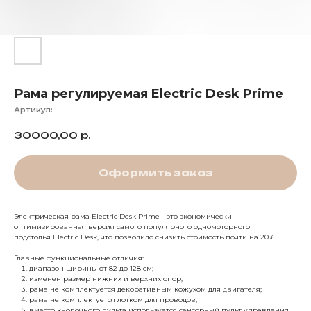
Рама регулируемая Electric Desk Prime
Артикул:
30000,00
р.
Оформить заказ
Электрическая рама Electric Desk Prime - это экономически
оптимизированная версия самого популярного одномоторного
подстолья Electric Desk, что позволило снизить стоимость почти на 20%.
Главные функциональные отличия:
диапазон ширины от 82 до 128 см;
изменен размер нижних и верхних опор;
рама не комплектуется декоративным кожухом для двигателя;
рама не комплектуется лотком для проводов;
вместо кнопочного пульта используется сенсорный пульт управления